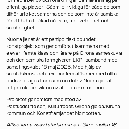
förmedla behov och önskningar. Samiska inslag på
offentliga platser i Sápmi blir viktiga för både de som
tillhör urfolket samerna och de som inte är samiska
för att bidra till ökad närvaro, medvetenhet och
samhörighet.
Nuorra jienat är ett partipolitiskt obundet
konstprojekt som genomförs tillsammans med
elever i femte klass och lärare på Girona sámeskuvla
och den samiska formgivaren LKP i samband med
sametingsvalet 18 maj 2025. Med hjälp av
samtidskonst och text har fem affischer med olika
budskap tagits fram som en del av Nuorra jienat –
ett projekt om vikten av att göra sin röst hörd.
Projektet genomförs med stöd av
Postkodstiftelsen, Kulturrådet, Girona gielda/Kiruna
kommun och Konstfrämjandet Norrbotten.
Affischerna visas i stadsrummen i Giron mellan 16